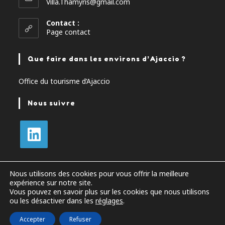
Villa.Thamyris@gmail.com
Contact :
Page contact
Que faire dans les environs d’Ajaccio ?
Office du tourisme d’Ajaccio
Nous suivre
Nous utilisons des cookies pour vous offrir la meilleure
expérience sur notre site.
Vous pouvez en savoir plus sur les cookies que nous utilisons
Mentions Légales
Politique de confidentialité
ou les désactiver dans les
réglages
.
Conditions Générales de Vente
Accepter
Refuser